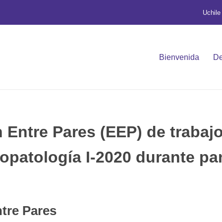
Uchile
Bienvenida
De
 Entre Pares (EEP) de trabaj
iopatología I-2020 durante p
tre Pares