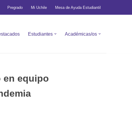
Pregrado
Mi Uchile
Mesa de Ayuda Estudiantil
stacados
Estudiantes
Académicas/os
o en equipo
andemia