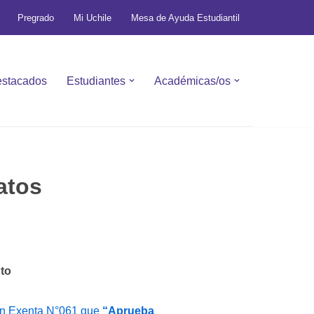
Pregrado
Mi Uchile
Mesa de Ayuda Estudiantil
stacados
Estudiantes
Académicas/os
atos
to
n Exenta N°061 que
“Aprueba