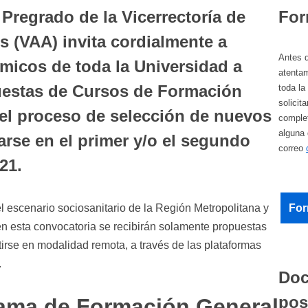
Pregrado de la Vicerrectoría de
For
 (VAA) invita cordialmente a
Antes d
micos de toda la Universidad a
atenta
uestas de Cursos de Formación
toda l
solicit
el proceso de selección de nuevos
complet
alguna 
rse en el primer y/o el segundo
correo
21.
l escenario sociosanitario de la Región Metropolitana y
For
en esta convocatoria se recibirán solamente propuestas
irse en modalidad remota, a través de las plataformas
.
Doc
pos
rama de Formación General