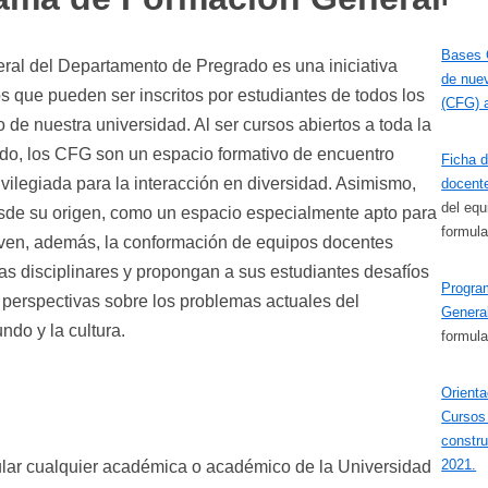
Bases 
al del Departamento de Pregrado es una iniciativa
de nue
s que pueden ser inscritos por estudiantes de todos los
(CFG) a
de nuestra universidad. Al ser cursos abiertos a toda la
ado, los CFG son un espacio formativo de encuentro
Ficha d
ivilegiada para la interacción en diversidad. Asimismo,
docent
del equ
sde su origen, como un espacio especialmente apto para
formula
ven, además, la conformación de equipos docentes
ras disciplinares y propongan a sus estudiantes desafíos
Progra
perspectivas sobre los problemas actuales del
Genera
ndo y la cultura.
formula
Orienta
Cursos
constru
2021.
ular cualquier académica o académico de la Universidad