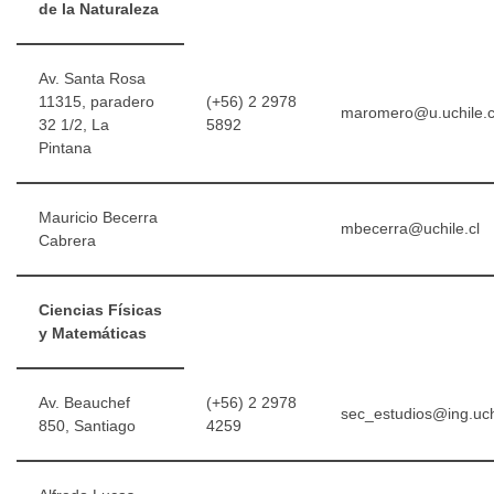
de la Naturaleza
Av. Santa Rosa
11315, paradero
(+56) 2 2978
maromero@u.uchile.c
32 1/2, La
5892
Pintana
Mauricio Becerra
mbecerra@uchile.cl
Cabrera
Ciencias Físicas
y Matemáticas
Av. Beauchef
(+56) 2 2978
sec_estudios@ing.uchi
850, Santiago
4259