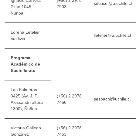
Ignacio Carrera
(+56) 2 2978
sde.icei@u.uchile.cl
Pinto 1045,
7903
Ñuñoa
Lorena Letelier
lletelier@u.uchile.cl
Valdivia
Programa
Académico de
Bachillerato
Las Palmeras
3425 (Av. J. P.
(+56) 2 2978
sesbachi@uchile.cl
Alessandri altura
7466
1300), Ñuñoa
Victoria Gallego
(+56) 2 2978
González
7463