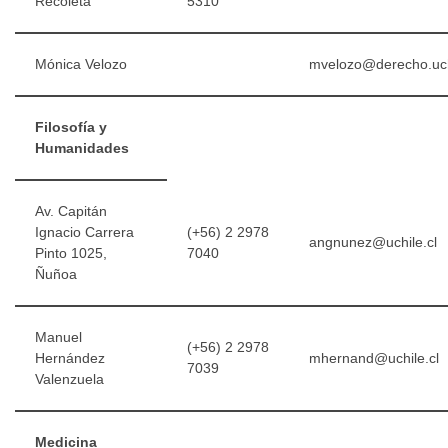
Recoleta
5310
Mónica Velozo
mvelozo@derecho.uch
Filosofía y
Humanidades
Av. Capitán
Ignacio Carrera
(+56) 2 2978
angnunez@uchile.cl
Pinto 1025,
7040
Ñuñoa
Manuel
(+56) 2 2978
Hernández
mhernand@uchile.cl
7039
Valenzuela
Medicina