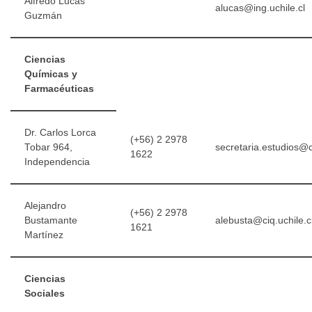
Alfredo Lucas
alucas@ing.uchile.cl
Guzmán
Ciencias
Químicas y
Farmacéuticas
Dr. Carlos Lorca
(+56) 2 2978
Tobar 964,
secretaria.estudios@ci
1622
Independencia
Alejandro
(+56) 2 2978
Bustamante
alebusta@ciq.uchile.c
1621
Martínez
Ciencias
Sociales