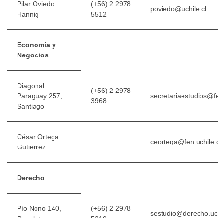
Pilar Oviedo
(+56) 2 2978
poviedo@uchile.cl
Hannig
5512
Economía y
Negocios
Diagonal
(+56) 2 2978
Paraguay 257,
secretariaestudios@fe
3968
Santiago
César Ortega
ceortega@fen.uchile.c
Gutiérrez
Derecho
Pío Nono 140,
(+56) 2 2978
sestudio@derecho.uch