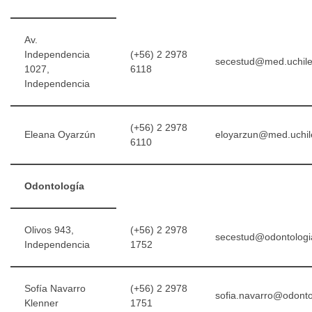
Av.
Independencia
(+56) 2 2978
secestud@med.uchile
1027,
6118
Independencia
(+56) 2 2978
Eleana Oyarzún
eloyarzun@med.uchile
6110
Odontología
Olivos 943,
(+56) 2 2978
secestud@odontologia
Independencia
1752
Sofía Navarro
(+56) 2 2978
sofia.navarro@odontol
Klenner
1751