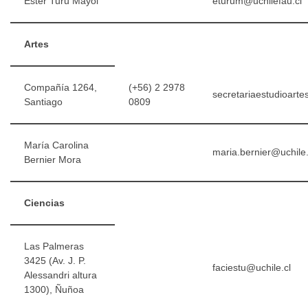
Ester Turu Mayol
eturum@uchilefau.cl
Artes
Compañía 1264,
(+56) 2 2978
secretariaestudioarte
Santiago
0809
María Carolina
maria.bernier@uchile.
Bernier Mora
Ciencias
Las Palmeras
3425 (Av. J. P.
faciestu@uchile.cl
Alessandri altura
1300), Ñuñoa