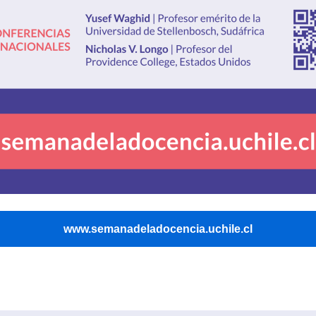
www.semanadeladocencia.uchile.cl