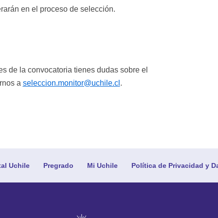
erarán en el proceso de selección.
es de la convocatoria tienes dudas sobre el
irnos a
seleccion.monitor@uchile.cl
.
tal Uchile
Pregrado
Mi Uchile
Política de Privacidad y D