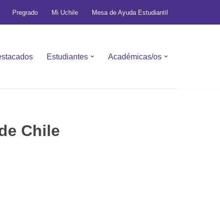
Pregrado
Mi Uchile
Mesa de Ayuda Estudiantil
stacados
Estudiantes
Académicas/os
de Chile