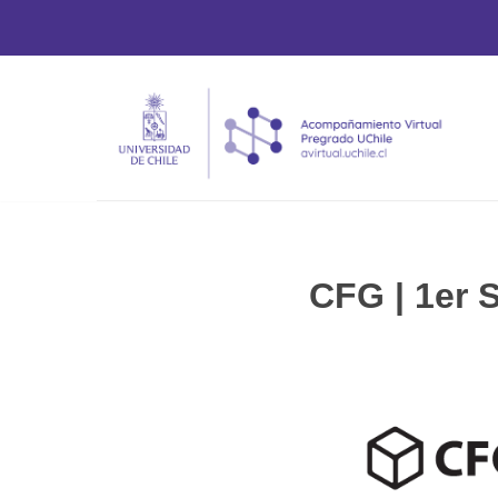
Saltar
al
contenido
CFG | 1er 