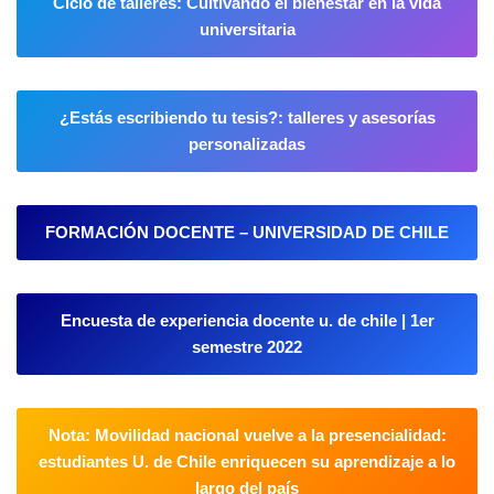
Ciclo de talleres: Cultivando el bienestar en la vida
universitaria
¿Estás escribiendo tu tesis?: talleres y asesorías
personalizadas
FORMACIÓN DOCENTE – UNIVERSIDAD DE CHILE
Encuesta de experiencia docente u. de chile | 1er
semestre 2022
Nota: Movilidad nacional vuelve a la presencialidad:
estudiantes U. de Chile enriquecen su aprendizaje a lo
largo del país