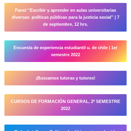
Panel “Escribir y aprender en aulas universitarias
diversas: políticas públicas para la justicia social” | 7
de septiembre, 12 hrs.
Encuesta de experiencia estudiantil u. de chile | 1er
semestre 2022
¡Buscamos tutoras y tutores!
CURSOS DE FORMACIÓN GENERAL, 2º SEMESTRE
2022